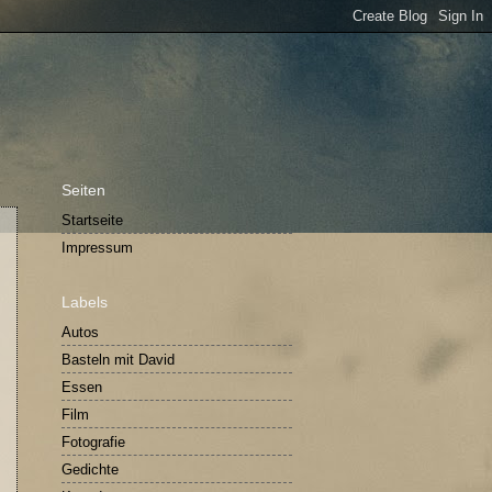
Seiten
Startseite
Impressum
Labels
Autos
Basteln mit David
Essen
Film
Fotografie
Gedichte