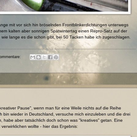
nge mit vor sich hin bröselnden Frontblinkerdichtungen unterwegs
einem kalten aber sonnigen Spätwintertag einen Repro-Satz auf der
wie lange es die schon gibt, bei 50 Tacken habe ich zugeschlagen.
Kommentare:
kreativer Pause", wenn man für eine Weile nichts auf die Reihe
h bin wieder in Deutschland, versuche mich einzuleben und die drei
 habe aber tatsächlich doch schon was "kreatives" getan. Eine
verwirklichen wollte - hier das Ergebnis: