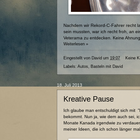
Nachdem wir Rekord-C-Fahrer recht la
sein mussten, war ich recht froh, an 
Veterama zu entdecken. Keine Ahnung 
Weiterlesen »
Eingestellt von
David
um
19:07
Keine 
Labels:
Autos
,
Basteln mit David
18. Juli 2013
Kreative Pause
Ich glaube man entschuldigt sich mit "
bekommt. Nun ja, wie dem auch sei, ic
Monate Kanada irgendwie zu verdauen,
meiner Ideen, die ich schon länger mal 