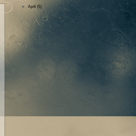
►
April
(5)