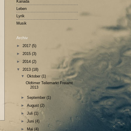
Kanada
Leben
Lyrik
Musik
Archiv
►
2017
(5)
►
2015
(3)
►
2014
(2)
▼
2013
(18)
▼
Oktober
(1)
Oldtimer Teilemarkt Freiamt
2013
►
September
(1)
►
August
(2)
►
Juli
(1)
►
Juni
(4)
►
Mai
(4)