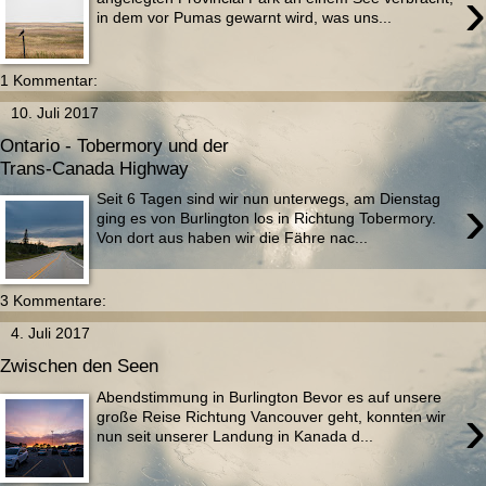
›
in dem vor Pumas gewarnt wird, was uns...
1 Kommentar:
10. Juli 2017
Ontario - Tobermory und der
Trans-Canada Highway
›
Seit 6 Tagen sind wir nun unterwegs, am Dienstag
ging es von Burlington los in Richtung Tobermory.
Von dort aus haben wir die Fähre nac...
3 Kommentare:
4. Juli 2017
Zwischen den Seen
Abendstimmung in Burlington Bevor es auf unsere
›
große Reise Richtung Vancouver geht, konnten wir
nun seit unserer Landung in Kanada d...